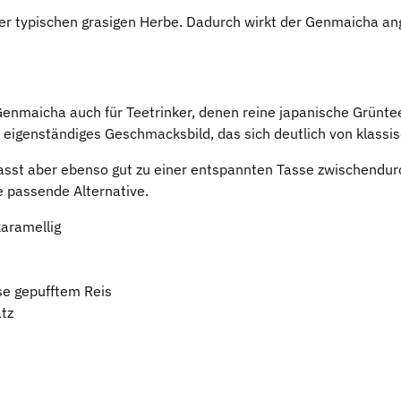
ner typischen grasigen Herbe. Dadurch wirkt der Genmaicha a
enmaicha auch für Teetrinker, denen reine japanische Grüntees
in eigenständiges Geschmacksbild, das sich deutlich von klass
asst aber ebenso gut zu einer entspannten Tasse zwischendurc
 passende Alternative.
karamellig
se gepufftem Reis
atz