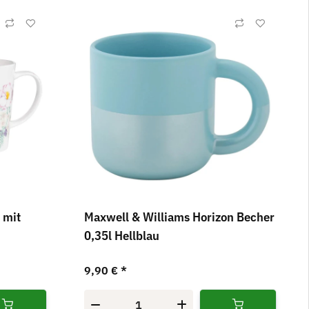
 mit
Maxwell & Williams Horizon Becher
0,35l Hellblau
9,90 €
*