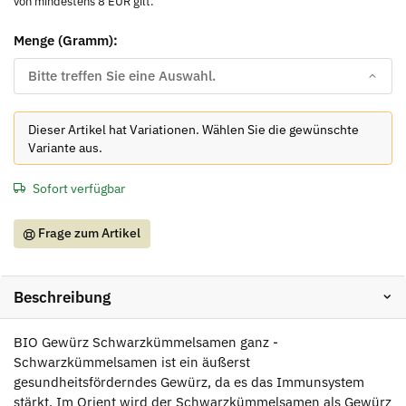
von mindestens 8 EUR gilt.
Menge (Gramm):
Bitte treffen Sie eine Auswahl.
x
Dieser Artikel hat Variationen. Wählen Sie die gewünschte
Variante aus.
Sofort verfügbar
Frage zum Artikel
Beschreibung
BIO Gewürz Schwarzkümmelsamen ganz -
Schwarzkümmelsamen ist ein äußerst
gesundheitsförderndes Gewürz, da es das Immunsystem
stärkt. Im Orient wird der Schwarzkümmelsamen als Gewürz