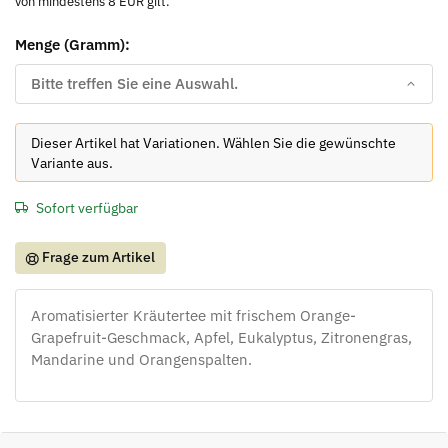
von mindestens 8 EUR gilt.
Menge (Gramm):
Bitte treffen Sie eine Auswahl.
x
Dieser Artikel hat Variationen. Wählen Sie die gewünschte
Variante aus.
Sofort verfügbar
Frage zum Artikel
Aromatisierter Kräutertee mit frischem Orange-
Grapefruit-Geschmack, Apfel, Eukalyptus, Zitronengras,
Mandarine und Orangenspalten.