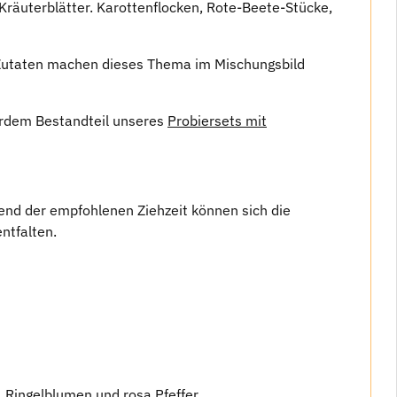
Kräuterblätter. Karottenflocken, Rote-Beete-Stücke,
r Zutaten machen dieses Thema im Mischungsbild
ßerdem Bestandteil unseres
Probiersets mit
nd der empfohlenen Ziehzeit können sich die
ntfalten.
 Ringelblumen und rosa Pfeffer