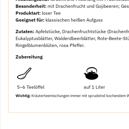
Besonderheit:
mit Drachenfrucht und Gojibeeren; Ges
Produktart:
loser Tee
Geeignet für:
klassischen heißen Aufguss
Zutaten:
Apfelstücke, Drachenfruchtstücke (Drachenfr
Eukalyptusblätter, Walderdbeerblätter, Rote-Beete-S
Ringelblumenblüten, rosa Pfeffer.
Zubereitung
5–6 Teelöffel
auf 1 Liter
Wichtig:
Kräuterteemischungen immer mit sprudelnd kochendem Wass