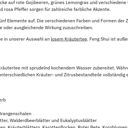
ücke auf rote Gojibeeren, grünes Lemongras und verschiedene 
rosa Pfeffer sorgen für zahlreiche farbliche Akzente.
r fünf Elemente auf. Die verschiedenen Farben und Formen de
he oder ausgleichende Wirkung zuzuschreiben.
e in unserer Auswahl an
losem Kräutertee
. Feng Shui ist au
räutertee mit sprudelnd kochendem Wasser zubereitet. Währe
terschiedlichen Kräuter- und Zitrusbestandteile vollständig e
erb
 Orangenschalen
ter, Walderdbeerblätter und Eukalyptusblätter
n, Kräuterblättern, Karottenflocken, Roter Bete, Kornblumen,