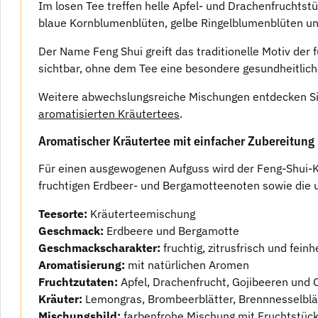
Im losen Tee treffen helle Apfel- und Drachenfruchtst
blaue Kornblumenblüten, gelbe Ringelblumenblüten und 
Der Name Feng Shui greift das traditionelle Motiv de
sichtbar, ohne dem Tee eine besondere gesundheitlic
Weitere abwechslungsreiche Mischungen entdecken Si
aromatisierten Kräutertees
.
Aromatischer Kräutertee mit einfacher Zubereitung
Für einen ausgewogenen Aufguss wird der Feng-Shui-K
fruchtigen Erdbeer- und Bergamotteenoten sowie die un
Teesorte:
Kräuterteemischung
Geschmack:
Erdbeere und Bergamotte
Geschmackscharakter:
fruchtig, zitrusfrisch und feinh
Aromatisierung:
mit natürlichen Aromen
Fruchtzutaten:
Apfel, Drachenfrucht, Gojibeeren und
Kräuter:
Lemongras, Brombeerblätter, Brennnesselblät
Mischungsbild:
farbenfrohe Mischung mit Fruchtstücke