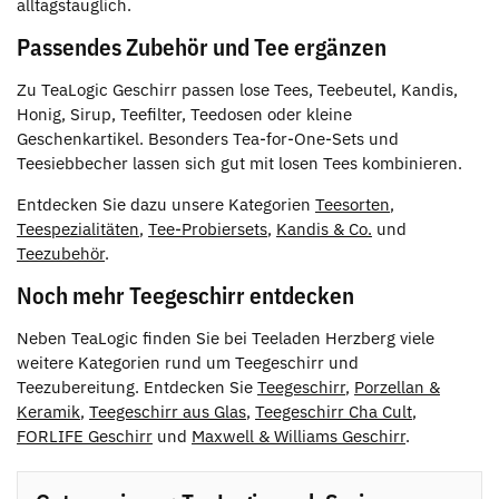
alltagstauglich.
Passendes Zubehör und Tee ergänzen
Zu TeaLogic Geschirr passen lose Tees, Teebeutel, Kandis,
Honig, Sirup, Teefilter, Teedosen oder kleine
Geschenkartikel. Besonders Tea-for-One-Sets und
Teesiebbecher lassen sich gut mit losen Tees kombinieren.
Entdecken Sie dazu unsere Kategorien
Teesorten
,
Teespezialitäten
,
Tee-Probiersets
,
Kandis & Co.
und
Teezubehör
.
Noch mehr Teegeschirr entdecken
Neben TeaLogic finden Sie bei Teeladen Herzberg viele
weitere Kategorien rund um Teegeschirr und
Teezubereitung. Entdecken Sie
Teegeschirr
,
Porzellan &
Keramik
,
Teegeschirr aus Glas
,
Teegeschirr Cha Cult
,
FORLIFE Geschirr
und
Maxwell & Williams Geschirr
.