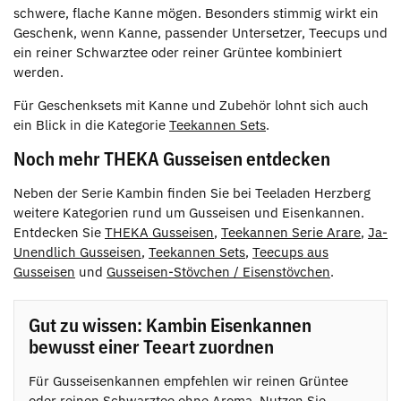
schwere, flache Kanne mögen. Besonders stimmig wirkt ein
Geschenk, wenn Kanne, passender Untersetzer, Teecups und
ein reiner Schwarztee oder reiner Grüntee kombiniert
werden.
Für Geschenksets mit Kanne und Zubehör lohnt sich auch
ein Blick in die Kategorie
Teekannen Sets
.
Noch mehr THEKA Gusseisen entdecken
Neben der Serie Kambin finden Sie bei Teeladen Herzberg
weitere Kategorien rund um Gusseisen und Eisenkannen.
Entdecken Sie
THEKA Gusseisen
,
Teekannen Serie Arare
,
Ja-
Unendlich Gusseisen
,
Teekannen Sets
,
Teecups aus
Gusseisen
und
Gusseisen-Stövchen / Eisenstövchen
.
Gut zu wissen: Kambin Eisenkannen
bewusst einer Teeart zuordnen
Für Gusseisenkannen empfehlen wir reinen Grüntee
oder reinen Schwarztee ohne Aroma. Nutzen Sie