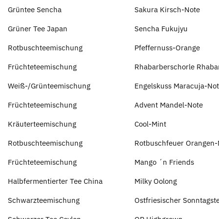
Grüntee Sencha
Sakura Kirsch-Note
Grüner Tee Japan
Sencha Fukujyu
Rotbuschteemischung
Pfeffernuss-Orange
Früchteteemischung
Rhabarberschorle Rhaba
Weiß-/Grünteemischung
Engelskuss Maracuja-No
Früchteteemischung
Advent Mandel-Note
Kräuterteemischung
Cool-Mint
Rotbuschteemischung
Rotbuschfeuer Orangen-
Früchteteemischung
Mango ´n Friends
Halbfermentierter Tee China
Milky Oolong
Schwarzteemischung
Ostfriesischer Sonntagst