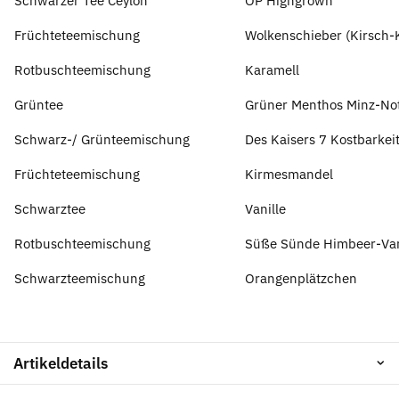
Schwarzer Tee Ceylon
OP Highgrown
Früchteteemischung
Wolkenschieber (Kirsch-
Rotbuschteemischung
Karamell
Grüntee
Grüner Menthos Minz-No
Schwarz-/ Grünteemischung
Des Kaisers 7 Kostbarkei
Früchteteemischung
Kirmesmandel
Schwarztee
Vanille
Rotbuschteemischung
Süße Sünde Himbeer-Van
Schwarzteemischung
Orangenplätzchen
Artikeldetails