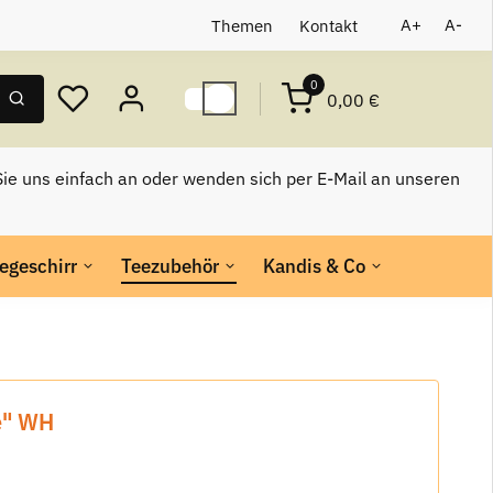
Themen
Kontakt
A+
A-
0
0,00 €
ie uns einfach an oder wenden sich per E-Mail an unseren
egeschirr
Teezubehör
Kandis & Co
e" WH