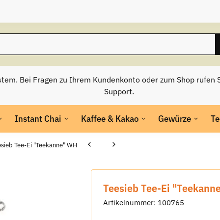
stem. Bei Fragen zu Ihrem Kundenkonto oder zum Shop rufen S
Support.
Instant Chai
Kaffee & Kakao
Gewürze
Te
esieb Tee-Ei "Teekanne" WH
Teesieb Tee-Ei "Teekann
Artikelnummer:
100765