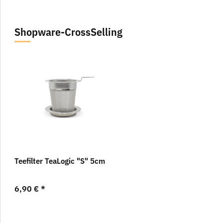
Shopware-CrossSelling
Teefilter TeaLogic "S" 5cm
6,90 €
*