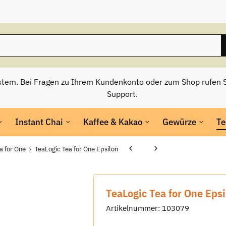
stem. Bei Fragen zu Ihrem Kundenkonto oder zum Shop rufen S
Support.
Instant Chai
Kaffee & Kakao
Gewürze
Te
a for One
TeaLogic Tea for One Epsilon
TeaLogic Tea for One Epsi
Artikelnummer:
103079