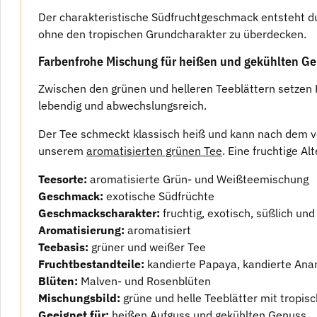
Der charakteristische Südfruchtgeschmack entsteht d
ohne den tropischen Grundcharakter zu überdecken.
Farbenfrohe Mischung für heißen und gekühlten G
Zwischen den grünen und helleren Teeblättern setzen
lebendig und abwechslungsreich.
Der Tee schmeckt klassisch heiß und kann nach dem vo
unserem
aromatisierten grünen Tee
. Eine fruchtige A
Teesorte:
aromatisierte Grün- und Weißteemischung
Geschmack:
exotische Südfrüchte
Geschmackscharakter:
fruchtig, exotisch, süßlich und
Aromatisierung:
aromatisiert
Teebasis:
grüner und weißer Tee
Fruchtbestandteile:
kandierte Papaya, kandierte Ana
Blüten:
Malven- und Rosenblüten
Mischungsbild:
grüne und helle Teeblätter mit tropis
Geeignet für:
heißen Aufguss und gekühlten Genuss