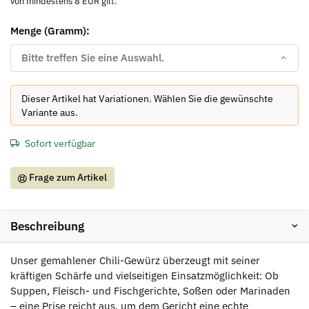
von mindestens 8 EUR gilt.
Menge (Gramm):
Bitte treffen Sie eine Auswahl.
x
Dieser Artikel hat Variationen. Wählen Sie die gewünschte
Variante aus.
Sofort verfügbar
Frage zum Artikel
Beschreibung
Unser gemahlener Chili-Gewürz überzeugt mit seiner
kräftigen Schärfe und vielseitigen Einsatzmöglichkeit: Ob
Suppen, Fleisch- und Fischgerichte, Soßen oder Marinaden
– eine Prise reicht aus, um dem Gericht eine echte