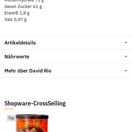
davon Zucker
61 g
Eiweiß
1,8 g
Salz
0,07 g
Artikeldetails
Nährwerte
Mehr über David Rio
Shopware-CrossSelling
Top