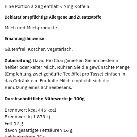
Eine Portion à 28g enthält < 7mg Koffein.
Deklarationspflichtige Allergene und Zusatzstoffe
Milch und Milchprodukte.
Ernährungshinweise
Glutenfrei, Koscher, Vegetarisch.
Zubereitung
: David Rio Chai genießen Sie am besten in
heißer oder kalter Milch. Rühren Sie die gewünschte Menge
(Empfehlung zwei gehäufte Teelöffel pro Tasse) einfach in
das Getränk ein. Für kalte Milch empfiehlt sich die
Benutzung eines Schneebesens.
Durchschnittliche Nährwerte je 100g
Brennwert kcal
446 kcal
Brennwert kj
1.879 kj
Fett
17 g
davon gesättigte Fettsäuren
16 g
Kohlenhydrate
75 g