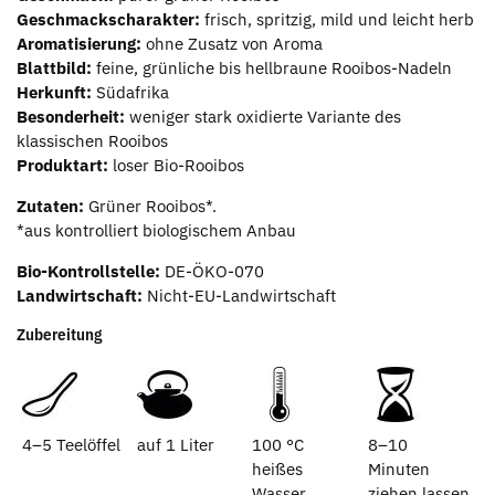
Geschmackscharakter:
frisch, spritzig, mild und leicht herb
Aromatisierung:
ohne Zusatz von Aroma
Blattbild:
feine, grünliche bis hellbraune Rooibos-Nadeln
Herkunft:
Südafrika
Besonderheit:
weniger stark oxidierte Variante des
klassischen Rooibos
Produktart:
loser Bio-Rooibos
Zutaten:
Grüner Rooibos*.
*aus kontrolliert biologischem Anbau
Bio-Kontrollstelle:
DE-ÖKO-070
Landwirtschaft:
Nicht-EU-Landwirtschaft
Zubereitung
4–5 Teelöffel
auf 1 Liter
100 °C
8–10
heißes
Minuten
Wasser
ziehen lassen