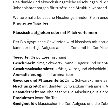
Das dunkle und abwechslungsreiche Mischungsbild wi
Johannisbrot sorgen für zusätzliche Struktur, währen
Weitere naturbelassene Mischungen finden Sie in uns
Kräutertee Yoga Tee
.
Klassisch aufgießen oder mit Milch verfeinern
Der Bio Ägyptische Gewürztee wird klassisch mit spr
kann der fertige Aufguss anschließend mit heißer Mi
Teesorte:
Gewürzteemischung
Geschmack:
Zimt, Schwarzkümmel, Ingwer und orient
Geschmackscharakter:
kräftig, würzig und vielschichti
Aromatisierung:
nicht aromatisiert
Gewürze und Pflanzenteile:
Zimt, Schwarzkümmelsam
Mischungsbild:
mit dunklen Schwarzkümmelsamen, An
Besonderheit:
naturbelassene Bio-Mischung aus sieb
Produktart:
loser Bio-Tee
Geeignet für:
klassischen heißen Aufguss und die Zube