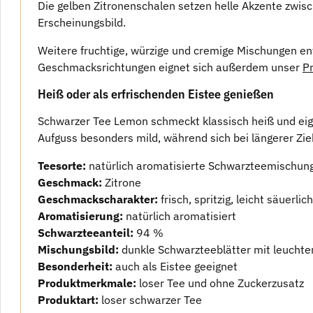
Die gelben Zitronenschalen setzen helle Akzente zwisc
Erscheinungsbild.
Weitere fruchtige, würzige und cremige Mischungen e
Geschmacksrichtungen eignet sich außerdem unser
P
Heiß oder als erfrischenden Eistee genießen
Schwarzer Tee Lemon schmeckt klassisch heiß und eignet
Aufguss besonders mild, während sich bei längerer Zie
Teesorte:
natürlich aromatisierte Schwarzteemischun
Geschmack:
Zitrone
Geschmackscharakter:
frisch, spritzig, leicht säuerlic
Aromatisierung:
natürlich aromatisiert
Schwarzteeanteil:
94 %
Mischungsbild:
dunkle Schwarzteeblätter mit leuchte
Besonderheit:
auch als Eistee geeignet
Produktmerkmale:
loser Tee und ohne Zuckerzusatz
Produktart:
loser schwarzer Tee