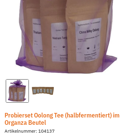
Probierset Oolong Tee (halbfermentiert) im
Organza Beutel
Artikelnummer:
104137