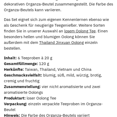
dekorativen Organza-Beutel zusammengestellt. Die Farbe des
Organza-Beutels kann variieren.
Das Set eignet sich zum eigenen Kennenlernen ebenso wie
als Geschenk für neugierige Teegenießer. Weitere Sorten
finden Sie in unserer Auswahl an
losem Oolong Tee
. Einen
besonders hellen und blumigen Oolong können Sie
außerdem mit dem
Thailand Jinxuan Oolong
einzeln
bestellen.
Inhalt:
6 Teeproben à 20 g
Gesamtfüllmenge:
120 g
Herkünfte:
Taiwan, Thailand, Vietnam und China
Geschmacksvielfalt:
blumig, süß, mild, würzig, brotig,
cremig und fruchtig
Zusammenstellung:
vier nicht aromatisierte und zwei
aromatisierte Oolongs
Produktart:
loser Oolong Tee
Verpackung:
einzeln verpackte Teeproben im Organza-
Beutel
Hinweis:
Die Farbe des Organza-Beutels variiert