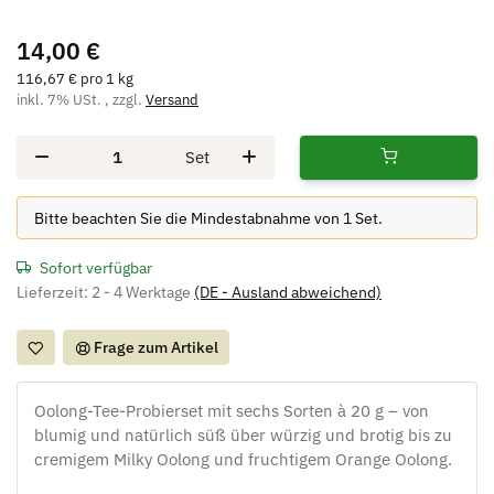
14,00 €
116,67 € pro 1 kg
inkl. 7% USt. , zzgl.
Versand
Set
x
Bitte beachten Sie die Mindestabnahme von 1 Set.
Sofort verfügbar
Lieferzeit:
2 - 4 Werktage
(DE - Ausland abweichend)
Frage zum Artikel
Oolong-Tee-Probierset mit sechs Sorten à 20 g – von
blumig und natürlich süß über würzig und brotig bis zu
cremigem Milky Oolong und fruchtigem Orange Oolong.