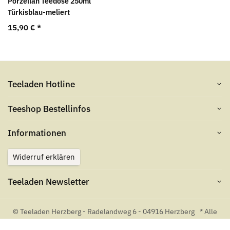
Porzellan Teedose 250ml
Türkisblau-meliert
15,90 €
*
Teeladen Hotline
Teeshop Bestellinfos
Informationen
Widerruf erklären
Teeladen Newsletter
© Teeladen Herzberg - Radelandweg 6 - 04916 Herzberg
* Alle
Preise inkl. gesetzlicher USt., zzgl.
Versand
. Angegebene