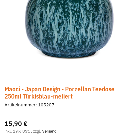
Maoci - Japan Design - Porzellan Teedose
250ml Türkisblau-meliert
Artikelnummer:
105207
15,90 €
inkl. 19% USt. , zzgl.
Versand