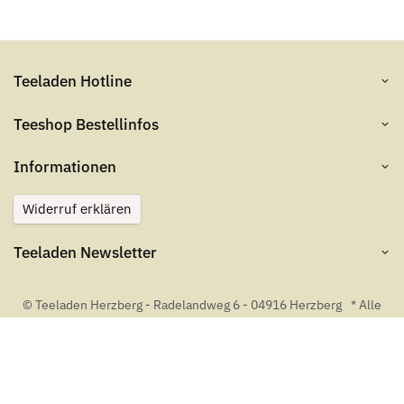
Teeladen Hotline
Teeshop Bestellinfos
Informationen
Widerruf erklären
Teeladen Newsletter
© Teeladen Herzberg - Radelandweg 6 - 04916 Herzberg
* Alle
Preise inkl. gesetzlicher USt., zzgl.
Versand
. Angegebene
Lieferzeiten gelten für den Versand innerhalb Deutschlands.
Template von
Themeart