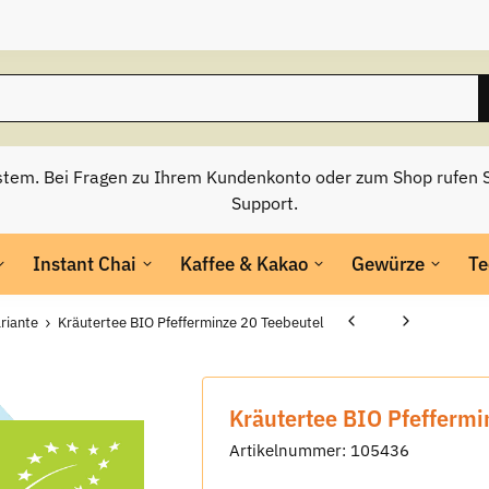
stem. Bei Fragen zu Ihrem Kundenkonto oder zum Shop rufen S
Support.
Instant Chai
Kaffee & Kakao
Gewürze
Te
riante
Kräutertee BIO Pfefferminze 20 Teebeutel
Kräutertee BIO Pfeffermi
Artikelnummer:
105436