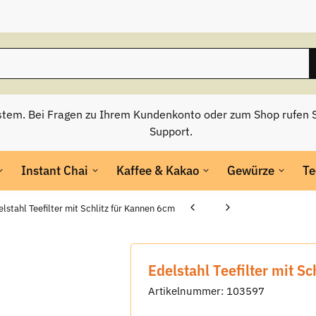
stem. Bei Fragen zu Ihrem Kundenkonto oder zum Shop rufen S
Support.
Instant Chai
Kaffee & Kakao
Gewürze
Te
lstahl Teefilter mit Schlitz für Kannen 6cm
Edelstahl Teefilter mit S
Artikelnummer:
103597